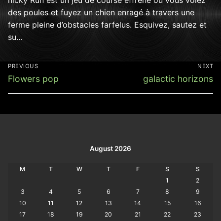
des poules et fuyez un chien enragé à travers une
ferme pleine d’obstacles farfelus. Esquivez, sautez et
su…
Post
PREVIOUS
NEXT
navigation
Previous
Next
Flowers pop
galactic horizons
post:
post:
August 2026
M
T
W
T
F
S
S
1
2
3
4
5
6
7
8
9
10
11
12
13
14
15
16
17
18
19
20
21
22
23