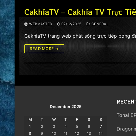
CakhiaTV – Cakhia TV Trực Ti
WEBMASTER
02/12/2025
GENERAL
CakhiaTV trang web phát sóng trực tiếp bóng 
READ MORE →
RECEN
December 2025
Tonal EP
M
T
W
T
F
S
S
1
2
3
4
5
6
7
Dragonm
8
9
10
11
12
13
14